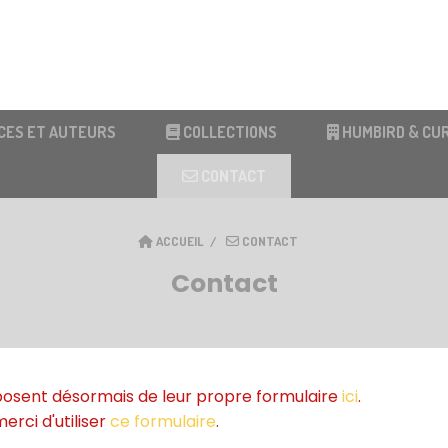
CES ET AUTEURS
COLLECTIONS
HUMBIRD & CU
CONTACT
ACCUEIL
CONTACT
Contact
posent désormais de leur propre formulaire
ici
.
rci d'utiliser
ce formulaire
.