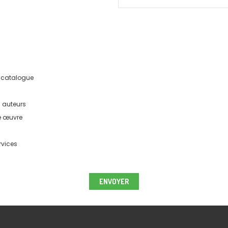
re catalogue
s auteurs
e œuvre
rvices
ENVOYER