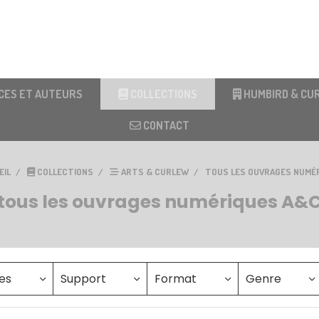
CES ET AUTEURS
COLLECTIONS
HUMBIRD & CU
CONTACT
EIL
COLLECTIONS
ARTS & CURLEW
TOUS LES OUVRAGES NUMÉ
tous les ouvrages numériques A&
es
Support
Format
Genre