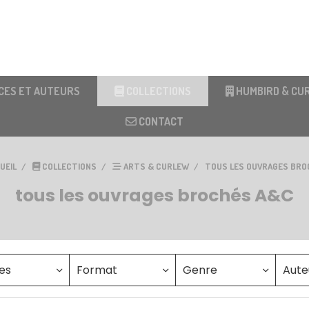
CES ET AUTEURS
COLLECTIONS
HUMBIRD & CU
CONTACT
UEIL
COLLECTIONS
ARTS & CURLEW
TOUS LES OUVRAGES BR
tous les ouvrages brochés A&C
es
Format
Genre
Aute