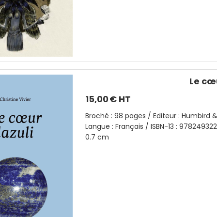
Le cœu
15,00
€ HT
Broché : 98 pages / Editeur : Humbird &
Langue : Français / ISBN-13 : 9782493227
0.7 cm