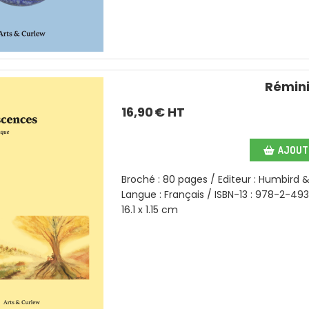
Rémin
16,90
€ HT
AJOUTE
Broché : 80 pages / Editeur : Humbird &
Langue : Français / ISBN-13 : 978-2-49
16.1 x 1.15 cm