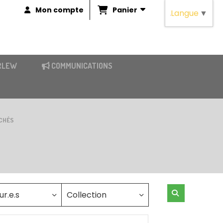
Panier
Mon compte
Langue
▼
RLEW
COMMUNICATIONS
OCHÉS
ur.e.s
Collection