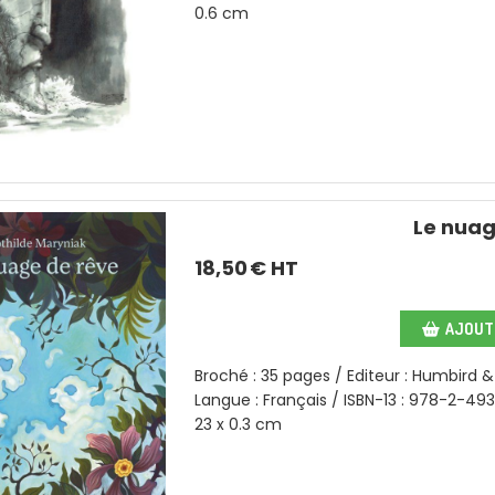
0.6 cm
Le nuag
18,50
€ HT
AJOUTE
Broché : 35 pages / Editeur : Humbird &
Langue : Français / ISBN-13 : 978-2-49
23 x 0.3 cm