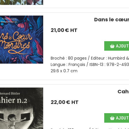
Dans le cœu
21,00
€ HT
AJOUTE
Broché : 80 pages / Editeur : Humbird &
Langue : Français / ISBN-13 : 978-2-49
29.6 x 0.7 cm
Cahi
22,00
€ HT
AJOUTE