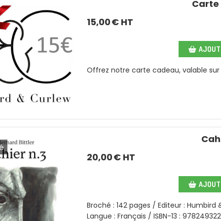
Carte
15,00
€ HT
AJOUTE
Offrez notre carte cadeau, valable sur 
Cahi
é
20,00
€ HT
AJOUTE
Broché : 142 pages / Editeur : Humbird 
Langue : Français / ISBN-13 : 9782493227