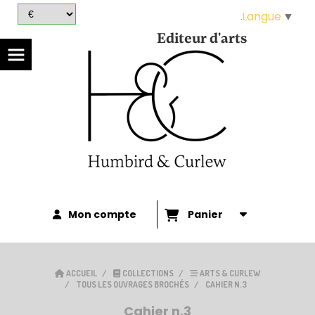
Panneau de gestion des cookies
Langue
▼
Editeur d'arts
Mon compte
Panier
ACCUEIL
COLLECTIONS
ARTS & CURLEW
TOUS LES OUVRAGES BROCHÉS
CAHIER N.3
Cahier n.3