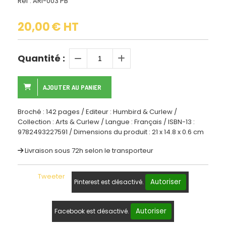
Ref :
ARI-003 PB
20,00
€ HT
Quantité :
AJOUTER AU PANIER
Broché : 142 pages / Editeur : Humbird & Curlew /
Collection : Arts & Curlew / Langue : Français / ISBN-13 :
9782493227591 / Dimensions du produit : 21 x 14.8 x 0.6 cm
Livraison sous 72h selon le transporteur
Tweeter
Autoriser
Pinterest est désactivé.
Autoriser
Facebook est désactivé.