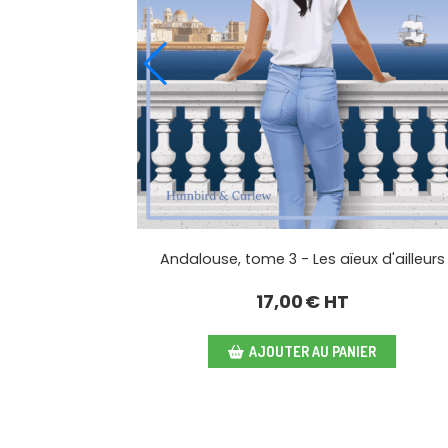
e l'arène
Andalouse, tome 3 - Les aïeux d'ailleurs
17,00
€ HT
R
AJOUTER AU PANIER