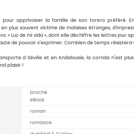
e pour apprivoiser la famille de son torero préféré. E
s en plus souvent victime de malaises étranges, d'impress
c « Luz de mi vida », dont elle déchiffre les lettres jour ap
ute de pouvoir s'exprimer. Combien de temps résistera-t-e
porte à Séville et en Andalousie, la corrida n'est plus 
d plaisir !
broché
eBook
roman
romance
Humbird & Curlew