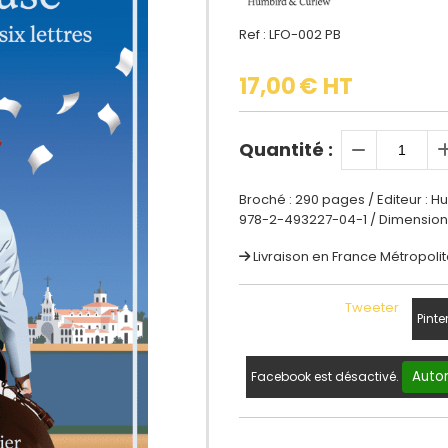
Ref :
LFO-002 PB
17,00
€ HT
Quantité :
Broché : 290 pages / Editeur : Hu
978-2-493227-04-1 / Dimensions d
Livraison en France Métropolit
Tweeter
Pinte
Autor
Facebook est désactivé.