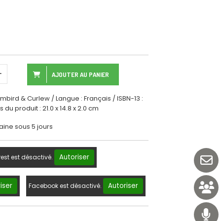
AJOUTER AU PANIER
mbird & Curlew / Langue : Français / ISBN-13 :
u produit : 21.0 x 14.8 x 2.0 cm
aine sous 5 jours
Autoriser
rest est désactivé.
iser
Autoriser
Facebook est désactivé.