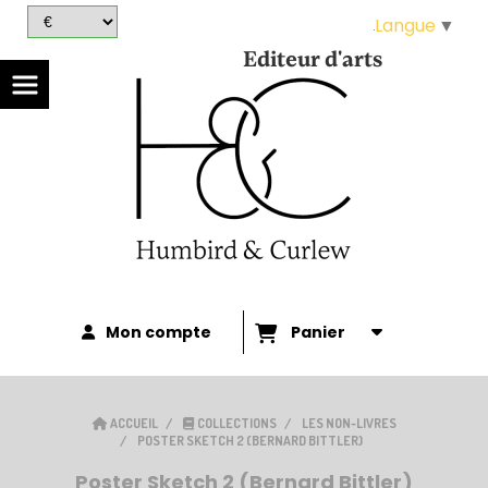
Panneau de gestion des cookies
Langue
▼
Editeur d'arts
Mon compte
Panier
ACCUEIL
COLLECTIONS
LES NON-LIVRES
POSTER SKETCH 2 (BERNARD BITTLER)
Poster Sketch 2 (Bernard Bittler)