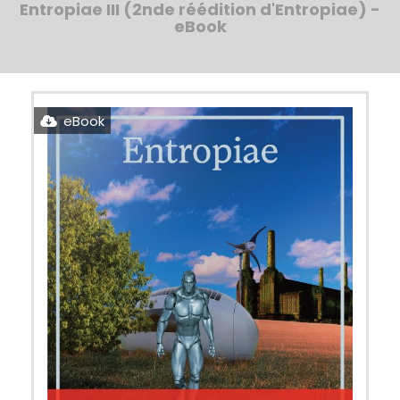
Entropiae III (2nde réédition d'Entropiae) -
eBook
eBook