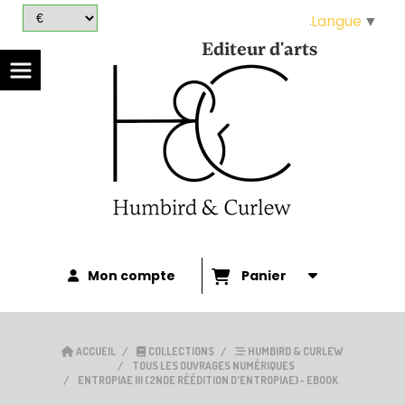
Panneau de gestion des cookies
Langue
▼
Editeur d'arts
Mon compte
Panier
ACCUEIL
COLLECTIONS
HUMBIRD & CURLEW
TOUS LES OUVRAGES NUMÉRIQUES
ENTROPIAE III (2NDE RÉÉDITION D'ENTROPIAE) - EBOOK