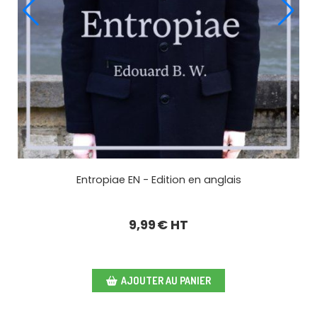
 l'Homme et
Recueil n.1 - 3 histoires pour celles et ceux qui 
veulent pas dormir... - eBook
0,99
€ HT
AJOUTER AU PANIER