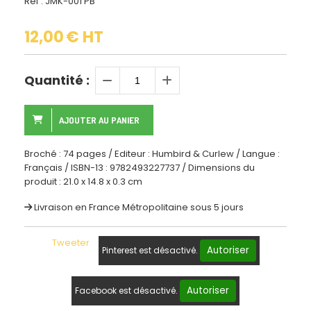
Ref :
JMK-001 PB
12,00
€ HT
Quantité :
AJOUTER AU PANIER
Broché : 74 pages / Editeur : Humbird & Curlew / Langue :
Français / ISBN-13 : 9782493227737 / Dimensions du
produit : 21.0 x 14.8 x 0.3 cm
Livraison en France Métropolitaine sous 5 jours
Tweeter
Autoriser
Pinterest est désactivé.
Autoriser
Facebook est désactivé.