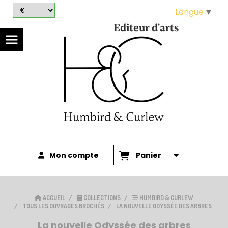
Panneau de gestion des cookies
Langue
▼
Editeur d'arts
Mon compte
Panier
ACCUEIL
COLLECTIONS
HUMBIRD & CURLEW
TOUS LES OUVRAGES BROCHÉS
LA NOUVELLE ODYSSÉE DES ARBRES
La nouvelle Odyssée des arbres