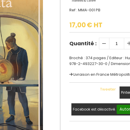
Ref :
MMA-001 PB
17,00
€ HT
Quantité :
Broché : 374 pages / Editeur : Hu
978-2-493227-30-0 / Dimensions d
Livraison en France Métropolit
Tweeter
Pinte
Autor
Facebook est désactivé.