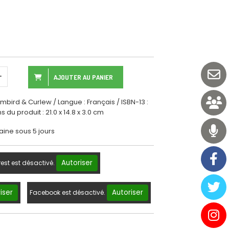
AJOUTER AU PANIER
mbird & Curlew / Langue : Français / ISBN-13 :
u produit : 21.0 x 14.8 x 3.0 cm
aine sous 5 jours
Autoriser
rest est désactivé.
iser
Autoriser
Facebook est désactivé.