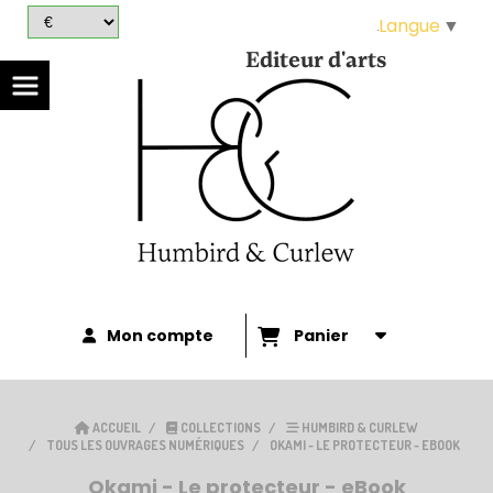
Panneau de gestion des cookies
Langue
▼
Editeur d'arts
Mon compte
Panier
ACCUEIL
COLLECTIONS
HUMBIRD & CURLEW
TOUS LES OUVRAGES NUMÉRIQUES
OKAMI - LE PROTECTEUR - EBOOK
Okami - Le protecteur - eBook