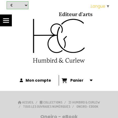
Panneau de gestion des cookies
Langue
▼
Editeur d'arts
Mon compte
Panier
ACCUEIL
COLLECTIONS
HUMBIRD & CURLEW
TOUS LES OUVRAGES NUMÉRIQUES
ONEIRO - EBOOK
Oneiro - eBook