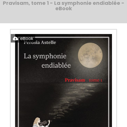
Pravisam, tome 1 - La symphonie endiablée -
eBook
eBook