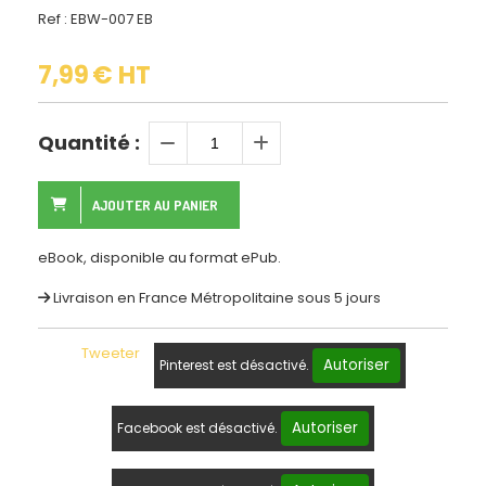
Ref :
EBW-007 EB
7,99
€ HT
Quantité :
AJOUTER AU PANIER
eBook, disponible au format ePub.
Livraison en France Métropolitaine sous 5 jours
Tweeter
Autoriser
Pinterest est désactivé.
Autoriser
Facebook est désactivé.