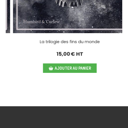
trilogie des fins du monde
La trilo
15,00
€ HT
AJOUTER AU PANIER
A