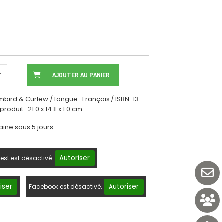
AJOUTER AU PANIER
mbird & Curlew / Langue : Français / ISBN-13 :
duit : 21.0 x 14.8 x 1.0 cm
aine sous 5 jours
Autoriser
rest est désactivé.
iser
Autoriser
Facebook est désactivé.