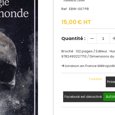
Ref :
EBW-007 PB
15,00
€ HT
Quantité :
Broché : 132 pages / Editeur : Hu
9782493227713 / Dimensions du pro
Livraison en France Métropolit
Tweeter
Pinte
Autor
Facebook est désactivé.