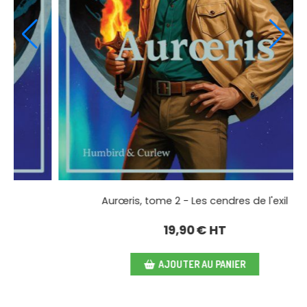
Aurœris, tome 2 - Les cendres de l'exil
Aurœri
19,90
€ HT
AJOUTER AU PANIER