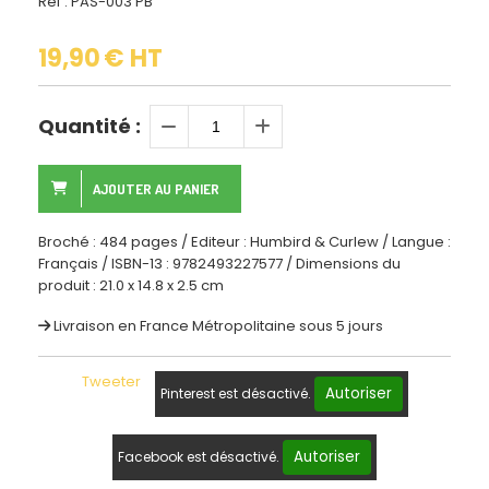
Ref :
PAS-003 PB
19,90
€ HT
Quantité :
AJOUTER AU PANIER
Broché : 484 pages / Editeur : Humbird & Curlew / Langue :
Français / ISBN-13 : 9782493227577 / Dimensions du
produit : 21.0 x 14.8 x 2.5 cm
Livraison en France Métropolitaine sous 5 jours
Tweeter
Autoriser
Pinterest est désactivé.
Autoriser
Facebook est désactivé.