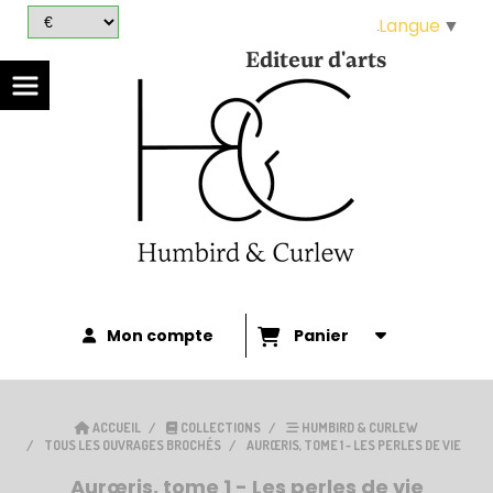
Panneau de gestion des cookies
Langue
▼
Editeur d'arts
Mon compte
Panier
ACCUEIL
COLLECTIONS
HUMBIRD & CURLEW
TOUS LES OUVRAGES BROCHÉS
AURŒRIS, TOME 1 - LES PERLES DE VIE
Aurœris, tome 1 - Les perles de vie