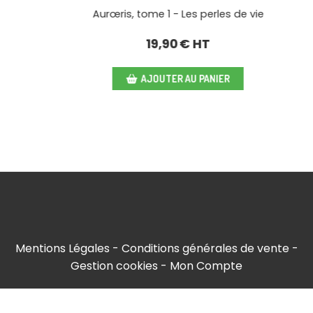
e 1 - Les perles de vie
Aurœris, tome 1 - 
9,90
€ HT
19,90
OUTER AU PANIER
AJOUTER 
Mentions Légales
Conditions générales de vente
Gestion cookies
Mon Compte