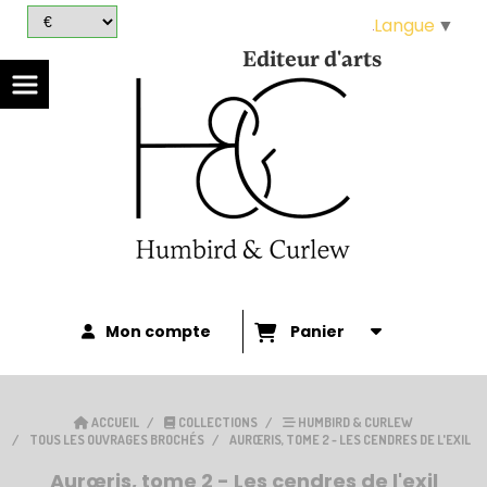
Panneau de gestion des cookies
Langue
▼
Editeur d'arts
Mon compte
Panier
ACCUEIL
COLLECTIONS
HUMBIRD & CURLEW
TOUS LES OUVRAGES BROCHÉS
AURŒRIS, TOME 2 - LES CENDRES DE L'EXIL
Aurœris, tome 2 - Les cendres de l'exil