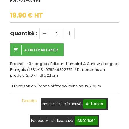
Ref :
PAS-004 PB
19,90
€ HT
Quantité :
AJOUTER AU PANIER
Broché : 434 pages / Editeur : Humbird & Curlew / Langue :
Français / ISBN-13 : 9782493227751 / Dimensions du
produit : 21.0 x 14.8 x 2.1 cm
Livraison en France Métropolitaine sous 5 jours
Tweeter
Autoriser
Pinterest est désactivé.
Autoriser
Facebook est désactivé.